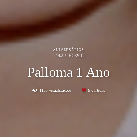
ANIVERSÁRIOS
14/JULHO/2019
Palloma 1 Ano
1135
visualizações
9
curtidas