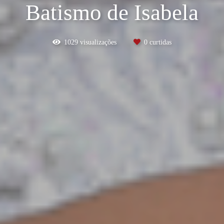
Batismo de Isabela
1029
visualizações
0
curtidas