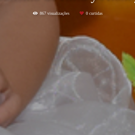
867
visualizações
0
curtidas