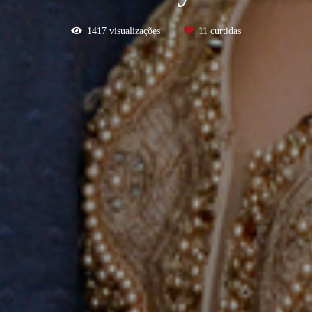
1417
visualizações
11
curtidas