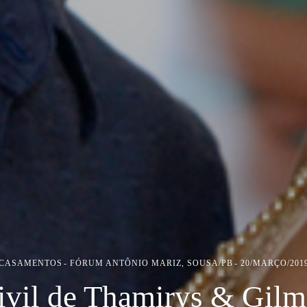
CASAMENTOS
FÓRUM ANTÔNIO MARIZ, SOUSA/PB
20/MARÇO/201
ivil de Thamirys & Gilm