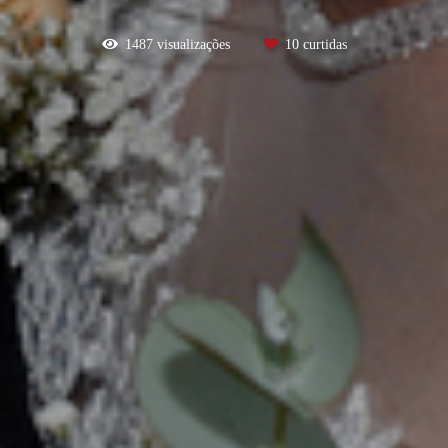
1487
visualizações
10
curtidas