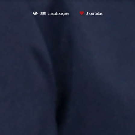
888
visualizações
3
curtidas