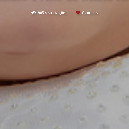
905
visualizações
0
curtidas