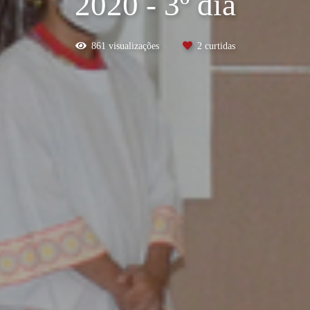
2020 - 3º dia
861
visualizações
2
curtidas