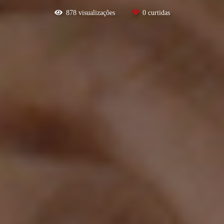
878
visualizações
0
curtidas