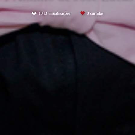
1043
visualizações
0
curtidas